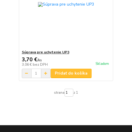
Súprava pre uchytenie UP3
3,70 €
/
ks
Skladom
3,06 €
bez DPH
Pridať do košíka
strana
z 1