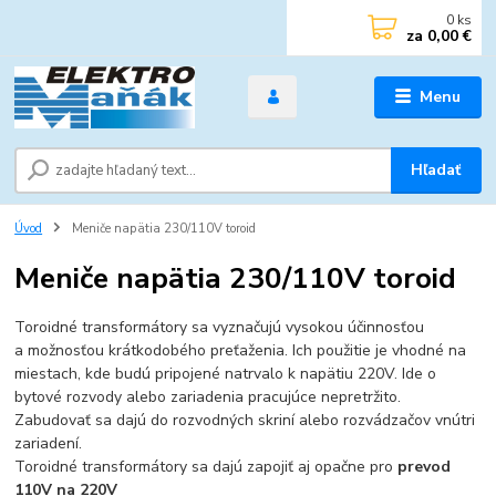
0
ks
za
0,00 €
Menu
Hľadať
Úvod
Meniče napätia 230/110V toroid
Meniče napätia 230/110V toroid
Toroidné transformátory sa vyznačujú vysokou účinnosťou
a možnosťou krátkodobého preťaženia. Ich použitie je vhodné na
miestach, kde budú pripojené natrvalo k napätiu 220V. Ide o
bytové rozvody alebo zariadenia pracujúce nepretržito.
Zabudovať sa dajú do rozvodných skriní alebo rozvádzačov vnútri
zariadení.
Toroidné transformátory sa dajú zapojiť aj opačne pro
prevod
110V na 220V