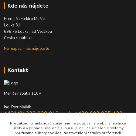
Kde nás nájdete
Predajňa Elektro Maňák
Louka 31
696 76 Louka nad Veličkou
Česká republika
Na mapách nás nájdete tu
Kontakt
Meniče napätia 110V
Ing. Petr Maňák
+421(0) 332 028 912 mob. +420 603 955 422
Po - Pia 8:00 - 16:00
Pre základnú funkčnosť, spríjemnenie používania webu, analytické
účely a v prípade udelenia súhlasu aj na účely cielenia reklamy
elektromanak@volny.cz
využívame súbory cookies. Nastavenie vlastných preferencií