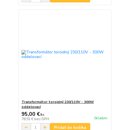
Transformátor toroidný 230/110V - 300W
oddelovací
95,00 €
/
ks
Skladom
78,51 €
bez DPH
Pridať do košíka