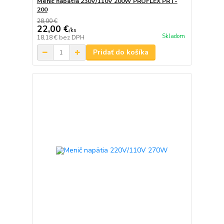
Menič napätia 230V/110V 200W PROFLEX PRT-
200
28,00 €
22,00 €
/
ks
Skladom
18,18 €
bez DPH
Pridať do košíka