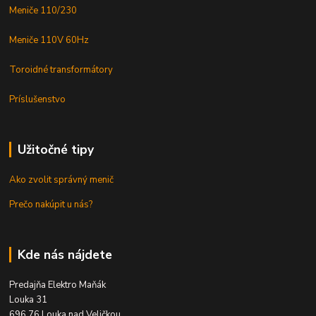
Meniče 110/230
Meniče 110V 60Hz
Toroidné transformátory
Príslušenstvo
Užitočné tipy
Ako zvolit správný menič
Prečo nakúpit u nás?
Kde nás nájdete
Predajňa Elektro Maňák
Louka 31
696 76 Louka nad Veličkou