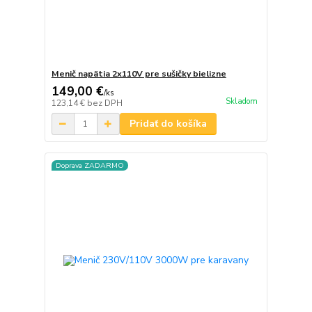
Menič napätia 2x110V pre sušičky bielizne
149,00 €
/
ks
Skladom
123,14 €
bez DPH
Pridať do košíka
Doprava ZADARMO