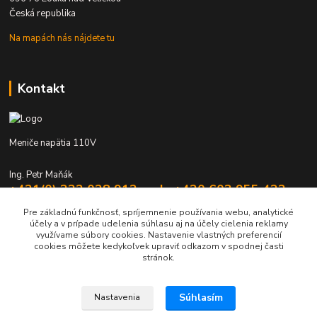
Česká republika
Na mapách nás nájdete tu
Kontakt
Meniče napätia 110V
Ing. Petr Maňák
+421(0) 332 028 912 mob. +420 603 955 422
Po - Pia 8:00 - 16:00
Pre základnú funkčnosť, spríjemnenie používania webu, analytické
účely a v prípade udelenia súhlasu aj na účely cielenia reklamy
elektromanak@volny.cz
využívame súbory cookies. Nastavenie vlastných preferencií
cookies môžete kedykoľvek upraviť odkazom v spodnej časti
stránok.
Súhlasím
Nastavenia
Upravit sběr cookies.