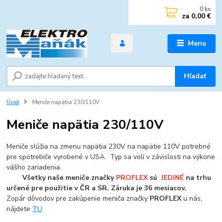
0
ks
za
0,00 €
Menu
Hľadať
Úvod
Meniče napätia 230/110V
Meniče napätia 230/110V
Meniče slúžia na zmenu napätia 230V na napätie 110V potrebné
pre spotrebiče vyrobené v USA. Typ sa volí v závislosti na výkone
vášho zariadenia.
Všetky naše meniče značky
PROFLEX
sú
JEDINÉ
na trhu
určené pre použitie v ČR a SR. Záruka je 36 mesiacov.
Zopár dôvodov pre zakúpenie meniča značky
PROFLEX
u nás,
nájdete
TU