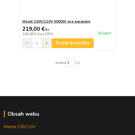
Menič 230V/110V 5000W pre karavany
219,00 €
/
ks
Skladom
180,99 €
bez DPH
Pridať do košíka
strana
z 1
Obsah webu
Meniče 230/110V