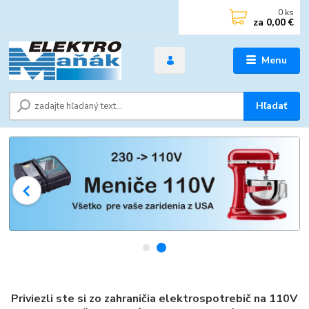
0
ks
za
0,00 €
Menu
Hľadať
Priviezli ste si zo zahraničia elektrospotrebič na 110V