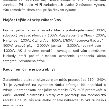
zahriatiu. Pri audio Hi-Fi zariadeniach zvoľte 2-násobok výkonu,
tým zamedzíte skresleniu pri špičkovom výkone.
Najčastejšie otázky zákazníkov.
Pre nabíjačky na ručné náradie Makita potrebujete menič 300W,
robotický vysávač iRomba - 100W, Playstation 3 a Xbox - 200W,
Nintendo - 100W, KitchenAid - 500W, (750W) laserová tlačiareň -
500W, uhlové píly - 2.000W, jachta - 3.000W, rodinný dom -
4.000W. AK si neviete poradiť - zavolajte, radi vám pomôžeme.
Niekedy stačí poslať e-mailom označenie zariadenia alebo
fotografiu výrobného štítku.
Kedy menič nie je potrebný?
Zariadenia s elektronickým zdrojom môžu pracovať od 110 - 240V.
To je vyznačené na výrobnom štítku prístroja. Ide napríklad o
zdroje k notebookom, nabíjačky na mobily, GPS, MP3 prehrávače a
ďalšiu drobnú elektroniku. Vtedy vám postačuje iba mechanická
redukcia na US zásuvku alebo priamo nahraďte US vidlicu našou
euro vidlicou.