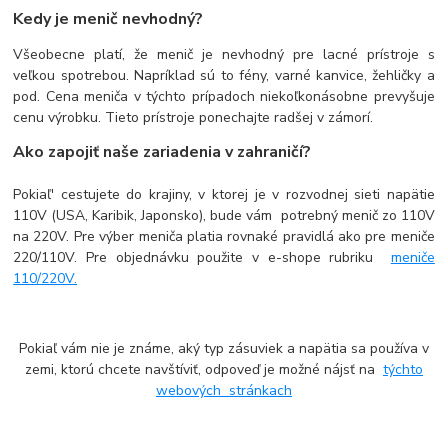
Kedy je menič nevhodný?
Všeobecne platí, že menič je nevhodný pre lacné prístroje s
veľkou spotrebou. Napríklad sú to fény, varné kanvice, žehličky a
pod. Cena meniča v týchto prípadoch niekoľkonásobne prevyšuje
cenu výrobku. Tieto prístroje ponechajte radšej v zámorí.
Ako zapojiť naše zariadenia v zahraničí?
Pokiaľ' cestujete do krajiny, v ktorej je v rozvodnej sieti napätie
110V (USA, Karibik, Japonsko), bude vám potrebný menič zo 110V
na 220V. Pre výber meniča platia rovnaké pravidlá ako pre meniče
220/110V. Pre objednávku použite v e-shope rubriku
meniče
110/220V.
Pokiaľ vám nie je známe, aký typ zásuviek a napätia sa používa v
zemi, ktorú chcete navštíviť, odpoveď je možné nájsť na
týchto
webových stránkach