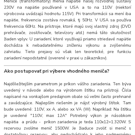
Meniče (transformátory) menia napätie našej rozvodnej sústavy
230V na napätie používané v USA a to na 110V (niektorí
výrobcovia uvádzajú hodnotu 115V). Pri transformácii sa mení iba
napätie, frekvencia zostáva rovnaká, tj 50Hz. V USA sa používa
frekvencia 60Hz. Na prístroje, ktoré majú svoj vlastný zdroj (DVD
prehrávače, zosilňovače, televízory atd.) nemá táto skutočnosť
žiaden vplyv. U zariadení, ktoré využívajú priamo striedavé napätie
dochádza k nebadateľnému zníženiu výkonu a zvýšenému
zahriatiu. Tieto prejavy sú však len teoretické, pre funkciu
zariadení nepodstatné (overené v praxi u zákazníkov).
Ako postupovať pri výbere vhodného meniča?
Najdôležitejším parametrom je príkon vášho zariadenia. Ten býva
uvedený v návode alebo na výrobnom štítku na prístroji. Čísla
napísané na vonkajšom predajnom obale sú veľmi často prehnané
a zavádzajúce. Najlepším riešením je nájsť výrobný štítok. Tam
bude uvedené: 110V, xx A, alebo xx VA (W). Napríklad: Na štítku
je uvedené "110V, max 12A" Potrebný výkon je násobkom
napätia a prúdu - príkon zariadenia je teda 110x12=1.320W. S
rezervou zvolíme menič 1500W. Je žiaduce zvoliť si menič s
dostatočnou rezervou, aby nedochádzalo k jeho nadmernému