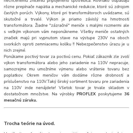
nechcenému zničeniu pripojeného spotrebiča. Rovnako odpadajú
rôzne prepínače napätia a mechanické redukcie, ktoré sú zdrojom
častých porúch. Výkony, ktoré pri transformátoroch uvádzame, sú
skutočné a trvalé. Výkon je priamo závislý na hmotnosti
transformátora. Žiadne "zázračné" meniče s malými rozmermi ale
s veľkým výkonom vám neponúkneme. Všetky meniče ostatných
značiek majú pri vypnutom stave na výstupe 230V na oboch
svorkách oproti zemniacemu kolíku !! Nebezpečenstvo úrazu je u
nich zrejmé.
Ponúkame poctivý tovar za poctivú cenu. Pokiaľ zákazník zle zvolí
výkon transformátora alebo jeho zariadenie na 110V nepracuje,
samozrejme mu umožníme výmenu alebo vrátenie tovaru bez
poplatkov. Okrem meničov vám dodáme rôzne drobností a
príslušenstvo na 110V.Taký široký sortiment tovaru pre zariadenia
na 110V inde nenájdete! Všetok tovar je trvale skladom v
dostatočnom množstve. Na výrobky
PROFLEX
poskytujeme
36
mesačnú záruku.
Trocha teórie na úvod.