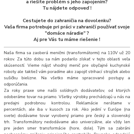
a riešite problém s jeho zapojením?
Tu nájdete odpoveď !
Cestujete do zahraničia na dovolenku?
Vaša firma potrebuje pri práci v zahraničí používať svoje
"domáce náradie" ?
Aj pre Vás tu máme riešenie !
Naša firma sa zaoberá meničmi (transformátormi) na 110V už 20
rokov. Za túto dobu sa nám podarilo získať v tejto oblasti veľa
skúseností. Vieme nájsť vhodný menič pre obyčajné kuchynské
roboty ale taktiež vám poradíme ako zapojiť strihací strojček alebo
sušičku bielizne. Na všetko máme spracované postupy a
odporúčania.
Za roky praxe sme našli solídnych dodávateľov, od ktorých
odoberáme tovar na priamo. Všetky výrobky prechádzajú u nás na
predajni podrobnou kontrolou. Reklamácie nerátame v
percentách, ale iba v kusoch za rok. Ako jediní v Európe (na
svete) dodávame tovar vyrobený priamo pre český a slovenský
trh. Transformátory nedodávame ako univerzálne, ale vždy len
pre jeden smer transformácie (hore, dole). Tým sa zabráni