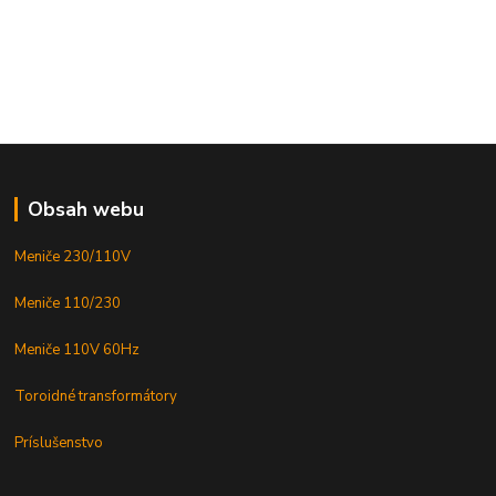
Obsah webu
Meniče 230/110V
Meniče 110/230
Meniče 110V 60Hz
Toroidné transformátory
Príslušenstvo