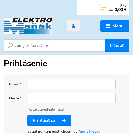
0
ks
za
0,00 €
Menu
Hľadať
Prihlásenie
Email
*
Heslo
*
Poslať zabudnuté heslo
Prihlásiť sa
Zatiaľ nemám účet, chcem sa
Registrovať