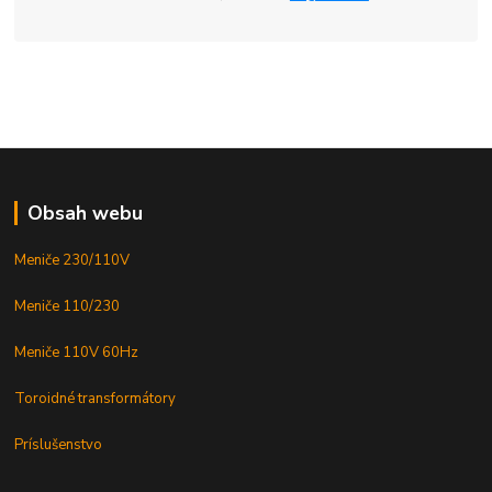
Obsah webu
Meniče 230/110V
Meniče 110/230
Meniče 110V 60Hz
Toroidné transformátory
Príslušenstvo