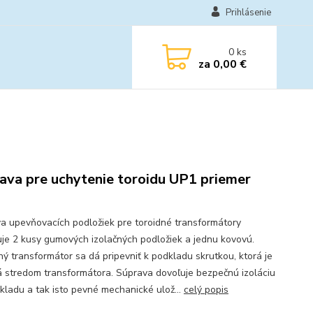
Prihlásenie
0
ks
za
0,00 €
ava pre uchytenie toroidu UP1 priemer
a upevňovacích podložiek pre toroidné transformátory
je 2 kusy gumových izolačných podložiek a jednu kovovú.
ný transformátor sa dá pripevniť k podkladu skrutkou, ktorá je
 stredom transformátora. Súprava dovoľuje bezpečnú izoláciu
kladu a tak isto pevné mechanické ulož...
celý popis