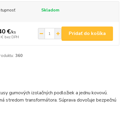
tupnosť
Skladom
40 €
/
ks
Pridať do košíka
 €
bez DPH
roduktu:
360
kusy gumových izolačných podložiek a jednu kovovú.
dená stredom transformátora. Súprava dovoľuje bezpečnú