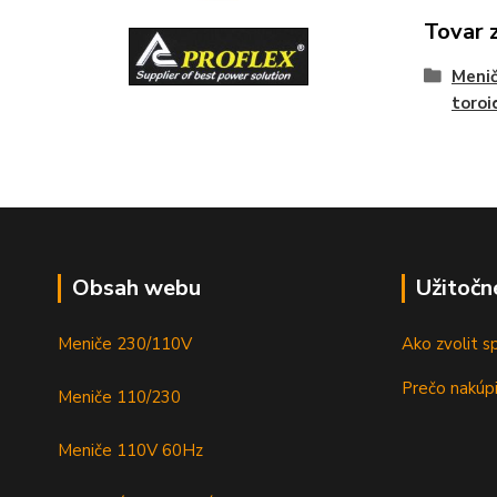
Tovar 
Menič
toroi
Obsah webu
Užitočn
Meniče 230/110V
Ako zvolit s
Prečo nakúpi
Meniče 110/230
Meniče 110V 60Hz