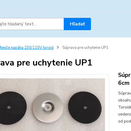
Hľadať
eniče napätia 230/110V toroid
Súprava pre uchytenie UP1
ava pre uchytenie UP1
Súpr
6cm
Súprav
obsahu
Toroid
vedená
od pod