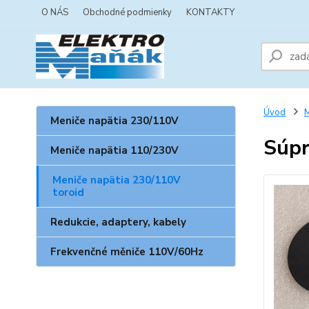
O NÁS
Obchodné podmienky
KONTAKTY
Úvod
M
Meniče napätia 230/110V
Súpr
Meniče napätia 110/230V
Meniče napätia 230/110V
toroid
Redukcie, adaptery, kabely
Frekvenčné měniče 110V/60Hz