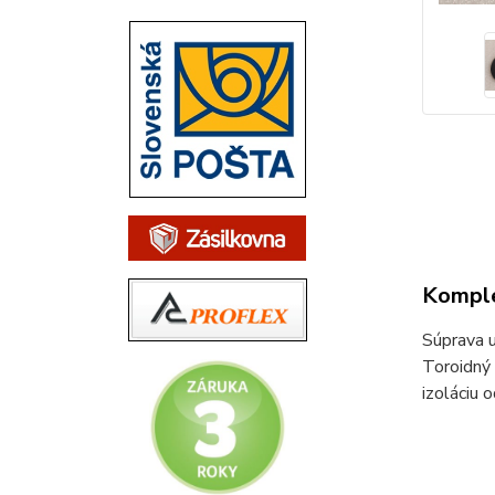
Komple
Súprava u
Toroidný 
izoláciu 