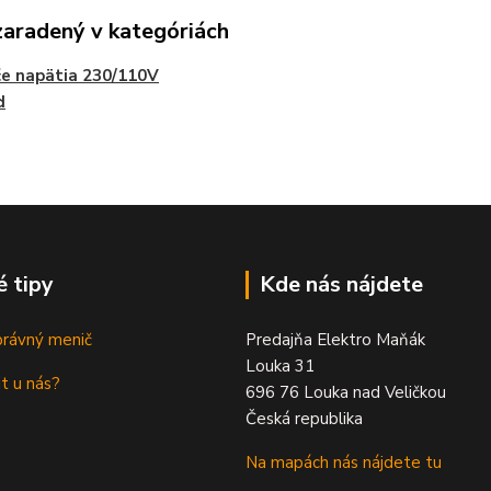
zaradený v kategóriách
e napätia 230/110V
d
é tipy
Kde nás nájdete
právný menič
Predajňa Elektro Maňák
Louka 31
t u nás?
696 76 Louka nad Veličkou
Česká republika
Na mapách nás nájdete tu