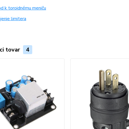
d k toroidnému meniču
enie limitera
ci tovar
4