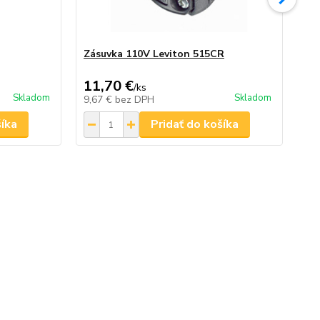
Zásuvka 110V Leviton 515CR
2 
7,0
11,70 €
5,
/
ks
Skladom
Skladom
9,67 €
bez DPH
4,
šíka
Pridať do košíka