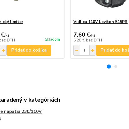
ický limiter
Vidlica 110V Leviton 515PR
 €
7,60 €
/
ks
/
ks
Skladom
bez DPH
6,28 €
bez DPH
Pridať do košíka
Pridať do ko
zaradený v kategóriách
e napätia 230/110V
d