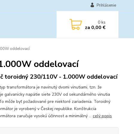
Prihlásenie
0
ks
za
0,00 €
000W oddelovací
 1.000W oddelovací
č toroidný 230/110V - 1.000W oddelovací
typ transformátora je navinutý dvomi vinutiami, tzn. že
je galvanicky napätie siete 230V od sekundárného vinutia
To môže byť požadované pre niektoré zariadenia. Toroidný
ormátor je vyrobený v Českej republike. Konštrukcia
ormátora zaručuje vysokú účinnost a minimálný ...
celý popis