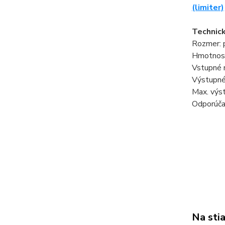
(limiter)
Technick
Rozmer: 
Hmotnosť
Vstupné 
Výstupné
Max. výs
Odporúčan
Na sti