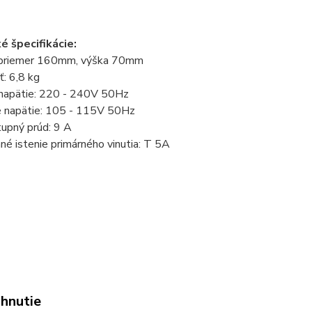
é špecifikácie:
priemer 160mm, výška 70mm
: 6,8 kg
napätie: 220 - 240V 50Hz
 napätie: 105 - 115V 50Hz
tupný prúd: 9 A
é istenie primárného vinutia: T 5A
ahnutie