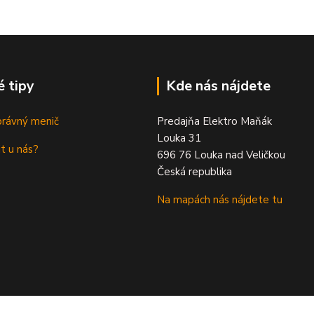
é tipy
Kde nás nájdete
právný menič
Predajňa Elektro Maňák
Louka 31
t u nás?
696 76 Louka nad Veličkou
Česká republika
Na mapách nás nájdete tu