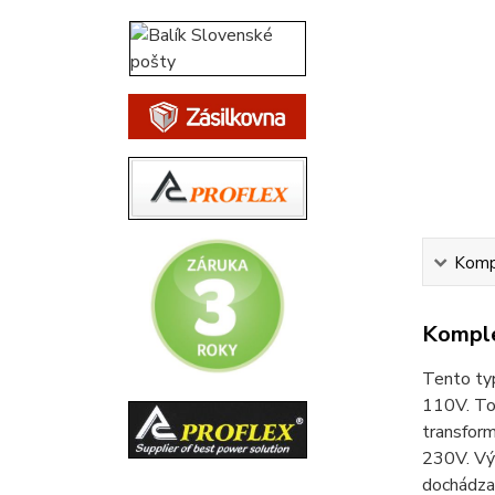
Kompl
Komple
Tento typ
110V. To 
transform
230V. Výr
dochádza 