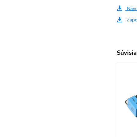
Návo
Zapoj
Súvisia