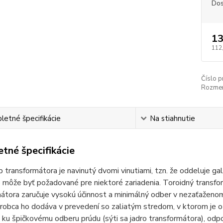
Dos
13
112
Číslo p
Rozmer
etné špecifikácie
Na stiahnutie
tné špecifikácie
 transformátora je navinutý dvomi vinutiami, tzn. že oddeluje g
môže byť požadované pre niektoré zariadenia. Toroidný transfor
átora zaručuje vysokú účinnost a minimálný odber v nezaťaženom 
obca ho dodáva v prevedení so zaliatým stredom, v ktorom je ot
ku špičkovému odberu prúdu (sýti sa jadro transformátora), od