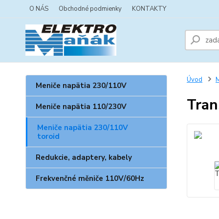
O NÁS
Obchodné podmienky
KONTAKTY
Úvod
M
Meniče napätia 230/110V
Tran
Meniče napätia 110/230V
Meniče napätia 230/110V
toroid
Redukcie, adaptery, kabely
Frekvenčné měniče 110V/60Hz