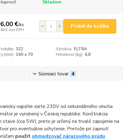
tupnosť
Skladom
6,00 €
/
ks
Pridať do košíka
,40 €
bez DPH
roduktu:
322
Výrobca:
ELTRA
y (mm):
160 x 70
Hmotnosť (kg):
6,8
Súvisiaci tovar
4
alvanicky napätie siete 230V od sekundárného vinutia
mátor je vyrobený v Českej republike. Konštrukcia
stave (cca 5W), preto je určený na trvalé zapojenie na
vor pro eventuálne uchytenie. Pretože pri zapnutí
porúčam
použit
obmedzovač nárazového prúdu