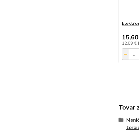
Elektron
15,60
12,89 €
Tovar 
Menič
toroi