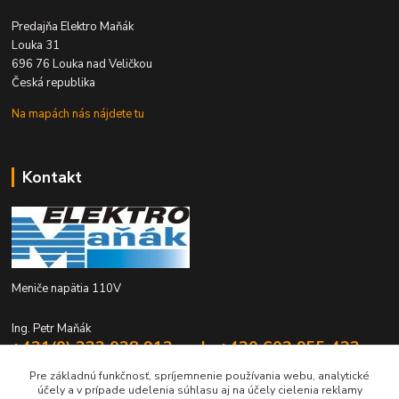
Predajňa Elektro Maňák
Louka 31
696 76 Louka nad Veličkou
Česká republika
Na mapách nás nájdete tu
Kontakt
Meniče napätia 110V
Ing. Petr Maňák
+421(0) 332 028 912 mob. +420 603 955 422
Po - Pia 8:00 - 16:00
Pre základnú funkčnosť, spríjemnenie používania webu, analytické
účely a v prípade udelenia súhlasu aj na účely cielenia reklamy
elektromanak@volny.cz