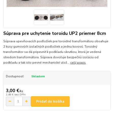
Súprava pre uchytenie toroidu UP2 priemer 8cm
Súprava upevňovacích podložiek pre toroidné transformátory obsahuje
2 kusy gumových izolačných podložiek a jednu kovovú. Toroidný
transformátor sa dá pripevniť k podkladu skrutkou, ktorá je vedená
stredom transformátora. Súprava dovoľuje bezpečnú izoláciu od
podkladu a tak isto pevné mechanické ulož...
celý popis
Dostupnosť
Skladom
3,00 €
/
ks
2,48 €
bez DPH
Pridať do košíka