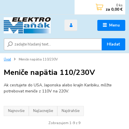
0
ks
za
0,00 €
Menu
Hľadať
Úvod
Meniče napätia 110/230V
Meniče napätia 110/230V
Ak cestujete do USA, Japonska alebo krajín Karibiku, môžte
potrebovat meniče z 110V na 220V.
Najnovšie
Najlacnejšie
Najdrahšie
Zobrazujem 1-9 z 9