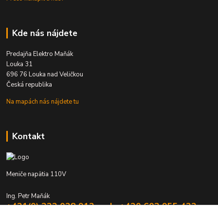
Kde nás nájdete
Predajňa Elektro Maňák
Louka 31
696 76 Louka nad Veličkou
Česká republika
Na mapách nás nájdete tu
Kontakt
Meniče napätia 110V
Ing. Petr Maňák
+421(0) 332 028 912 mob. +420 603 955 422
Po - Pia 8:00 - 16:00