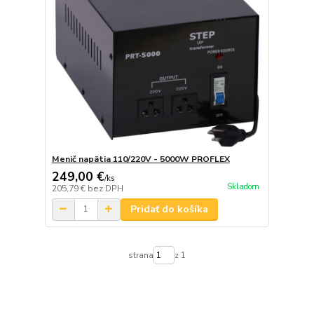
Menič napätia 110/220V - 5000W PROFLEX
249,00 €
/
ks
Skladom
205,79 €
bez DPH
Pridať do košíka
strana
z 1