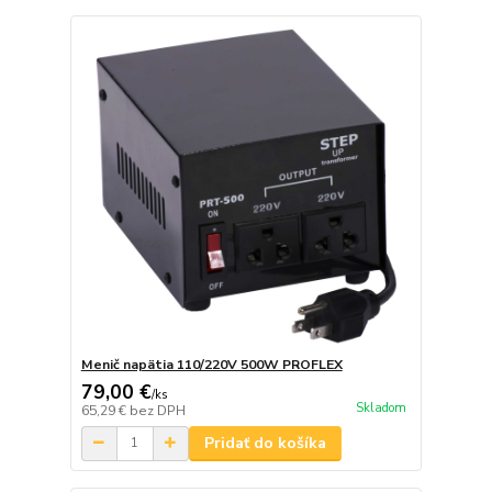
Menič napätia 110/220V 500W PROFLEX
79,00 €
/
ks
Skladom
65,29 €
bez DPH
Pridať do košíka