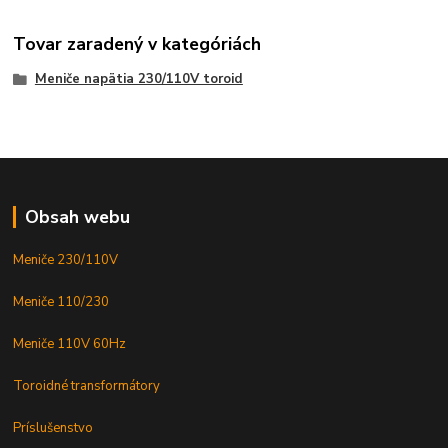
Tovar zaradený v kategóriách
Meniče napätia 230/110V toroid
Obsah webu
Meniče 230/110V
Meniče 110/230
Meniče 110V 60Hz
Toroidné transformátory
Príslušenstvo