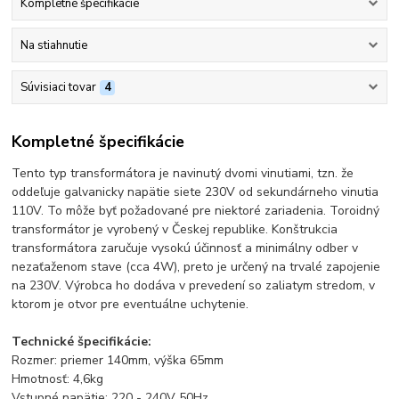
Kompletné špecifikácie
Na stiahnutie
Súvisiaci tovar
4
Kompletné špecifikácie
Tento typ transformátora je navinutý dvomi vinutiami, tzn. že
oddeľuje galvanicky napätie siete 230V od sekundárneho vinutia
110V. To môže byť požadované pre niektoré zariadenia. Toroidný
transformátor je vyrobený v Českej republike. Konštrukcia
transformátora zaručuje vysokú účinnosť a minimálny odber v
nezaťaženom stave (cca 4W), preto je určený na trvalé zapojenie
na 230V. Výrobca ho dodáva v prevedení so zaliatym stredom, v
ktorom je otvor pre eventuálne uchytenie.
Technické špecifikácie:
Rozmer: priemer 140mm, výška 65mm
Hmotnosť: 4,6kg
Vstupné napätie: 220 - 240V 50Hz