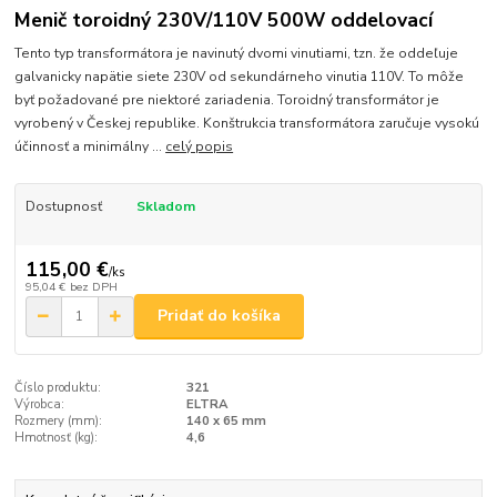
Menič toroidný 230V/110V 500W oddelovací
Tento typ transformátora je navinutý dvomi vinutiami, tzn. že oddeľuje
galvanicky napätie siete 230V od sekundárneho vinutia 110V. To môže
byť požadované pre niektoré zariadenia. Toroidný transformátor je
vyrobený v Českej republike. Konštrukcia transformátora zaručuje vysokú
účinnosť a minimálny ...
celý popis
Dostupnosť
Skladom
115,00 €
/
ks
95,04 €
bez DPH
Pridať do košíka
Číslo produktu:
321
Výrobca:
ELTRA
Rozmery (mm):
140 x 65 mm
Hmotnosť (kg):
4,6