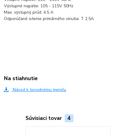
Výstupné napätie: 105 - 115V 50Hz
Max. výstupný prúd: 4,5 A
Odporúčané istenie primárného vinutia: T 2,5A
Na stiahnutie
Návod k toroidnému meniču
Súvisiaci tovar
4