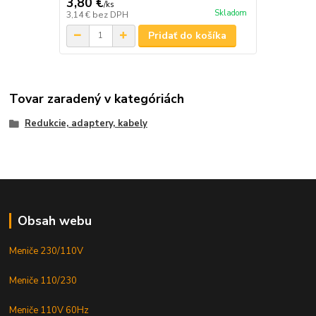
3,80 €
/
ks
Skladom
3,14 €
bez DPH
Pridať do košíka
Tovar zaradený v kategóriách
Redukcie, adaptery, kabely
Obsah webu
Meniče 230/110V
Meniče 110/230
Meniče 110V 60Hz