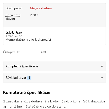
Dostupnosť
Nie je skladom
Cena pred
7,00 €
zľavou
5,50 €
/
ks
4,55 €
bez DPH
Momentálne nie je k dispozícii
Číslo produktu:
403
Kompletné špecifikácie
Súvisiaci tovar
1
Kompletné špecifikácie
2 zásuvka je vždy dodávaná s krytom ( vid. príloha). Sú k dispozícii
aj montážne inštalačné krabice do steny.