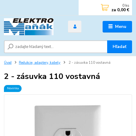
0
ks
za
0,00 €
Menu
Hľadať
Úvod
Redukcie, adaptery, kabely
2 - zásuvka 110 vostavná
2 - zásuvka 110 vostavná
Novinka