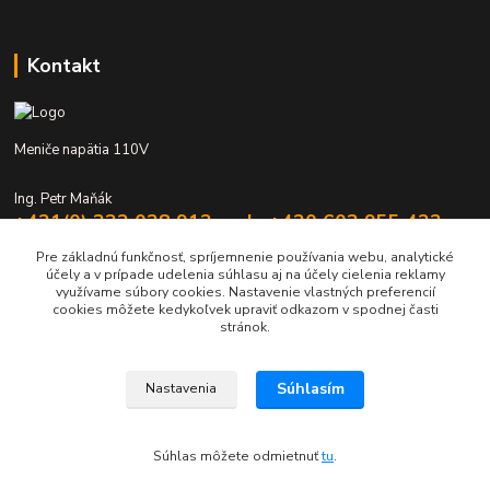
Kontakt
Meniče napätia 110V
Ing. Petr Maňák
+421(0) 332 028 912 mob. +420 603 955 422
Po - Pia 8:00 - 16:00
Pre základnú funkčnosť, spríjemnenie používania webu, analytické
účely a v prípade udelenia súhlasu aj na účely cielenia reklamy
elektromanak@volny.cz
využívame súbory cookies. Nastavenie vlastných preferencií
cookies môžete kedykoľvek upraviť odkazom v spodnej časti
stránok.
Súhlasím
Nastavenia
Upravit sběr cookies.
Súhlas môžete odmietnuť
tu
.
Vytvorené na
Eshop-rychlo.sk