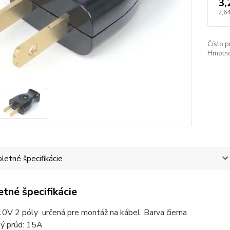
3,
2,64
Číslo p
Hmotnos
etné špecifikácie
tné špecifikácie
10V 2 póly určená pre montáž na kábel. Barva čierna
ý prúd: 15A