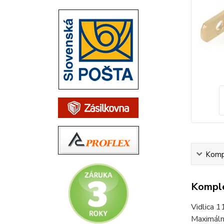
Kompl
Komple
Vidlica 1
Maximáln