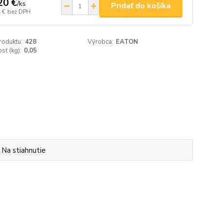
20 €
/
ks
Pridať do košíka
 €
bez DPH
roduktu:
428
Výrobca:
EATON
ť (kg):
0,05
Na stiahnutie