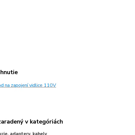
ahnutie
 na zapojení vidlice 110V
zaradený v kategóriách
cie, adaptery, kabely