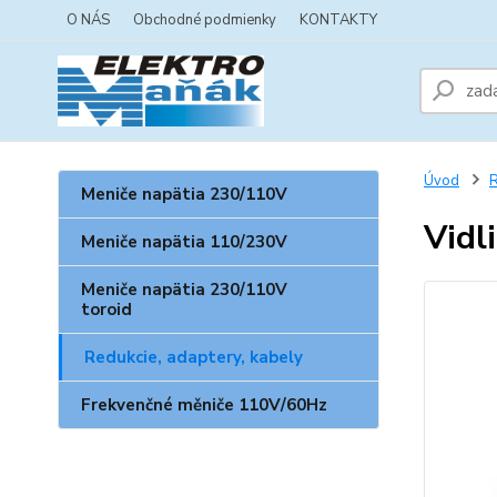
O NÁS
Obchodné podmienky
KONTAKTY
Úvod
R
Meniče napätia 230/110V
Vidl
Meniče napätia 110/230V
Meniče napätia 230/110V
toroid
Redukcie, adaptery, kabely
Frekvenčné měniče 110V/60Hz