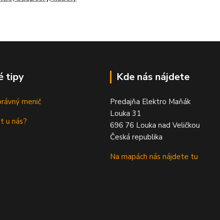
é tipy
Kde nás nájdete
právný menič
Predajňa Elektro Maňák
Louka 31
t u nás?
696 76 Louka nad Veličkou
Česká republika
Na mapách nás nájdete tu