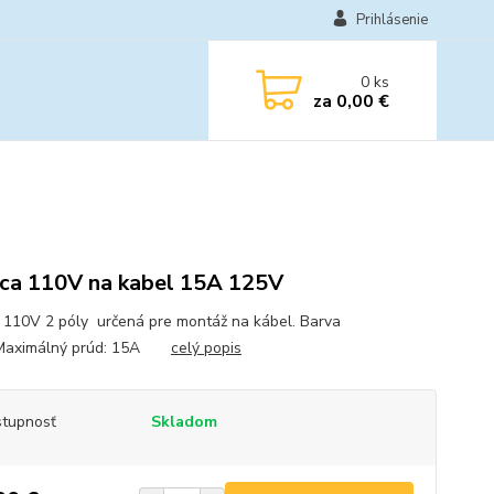
Prihlásenie
0
ks
za
0,00 €
ica 110V na kabel 15A 125V
a 110V 2 póly určená pre montáž na kábel. Barva
aMaximálný prúd: 15A
celý popis
tupnosť
Skladom