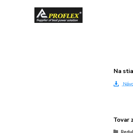
Na sti
Návod
Tovar 
Reduk