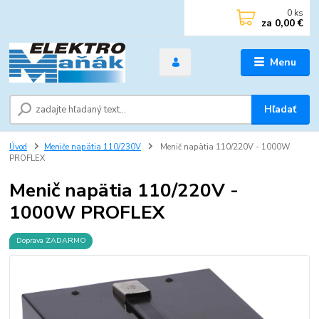
0
ks
za
0,00 €
Menu
Hľadať
Úvod
Meniče napätia 110/230V
Menič napätia 110/220V - 1000W
PROFLEX
Menič napätia 110/220V -
1000W PROFLEX
Doprava ZADARMO