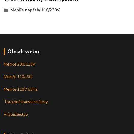
Meniče napätia 110/230V
Obsah webu
Meniče 230/110V
Meniče 110/230
Meniče 110V 60Hz
Toroidné transformátory
Príslušenstvo