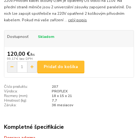
220V.Přívodní kabel dlouhý 0,8m je opatřený US vidlicí na 110V. Na
přední straně měniče jsou 2 univerzální zásuvky zapojené paralelně. Do
nich lze zapojit spotřebiče na 220V opatřené 2 kolíkovým přívodním
kabelem. Pokud má vaše zařízení ...
celý popis
Dostupnosť
Skladom
120,00 €
/
ks
99,17 €
bez DPH
Pridať do košíka
Číslo produktu:
207
Výrobca:
PROFLEX
Rozmery (mm):
18 x 15 x 21
Hmotnosť (kg):
7,7
Záruka:
36 mesiacov
Kompletné špecifikácie