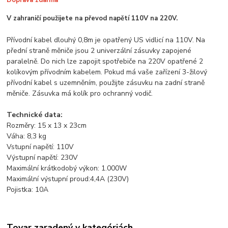
Doprava zdarma
V zahraničí použijete na převod napětí 110V na 220V.
Přívodní kabel dlouhý 0,8m je opatřený US vidlicí na 110V. Na
přední straně měniče jsou 2 univerzální zásuvky zapojené
paralelně. Do nich lze zapojit spotřebiče na 220V opatřené 2
kolíkovým přívodním kabelem. Pokud má vaše zařízení 3-žilový
přívodní kabel s uzemněním, použijte zásuvku na zadní straně
měniče. Zásuvka má kolík pro ochranný vodič.
Technické data:
Rozměry: 15 x 13 x 23cm
Váha: 8,3 kg
Vstupní napětí: 110V
Výstupní napětí: 230V
Maximální krátkodobý výkon: 1.000W
Maximální výstupní proud:4,4A (230V)
Pojistka: 10A
Tovar zaradený v kategóriách