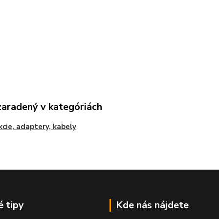
zaradený v kategóriách
cie, adaptery, kabely
é tipy
Kde nás nájdete