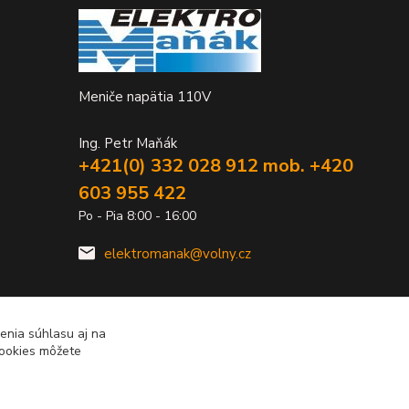
Meniče napätia 110V
Ing. Petr Maňák
+421(0) 332 028 912 mob. +420
603 955 422
Po - Pia 8:00 - 16:00
elektromanak@volny.cz
enia súhlasu aj na
cookies môžete