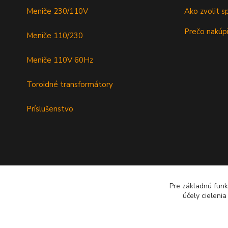
Meniče 230/110V
Ako zvolit s
Prečo nakúpi
Meniče 110/230
Meniče 110V 60Hz
Toroidné transformátory
Príslušenstvo
Pre základnú funk
účely cieleni