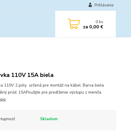
Prihlásenie
0
ks
za
0,00 €
vka 110V 15A biela
a 110V 2 póly určená pre montáž na kábel. Barva biela.
lný prúd: 15APoužijte pre predlženie výstupu z meniča.
opis
tupnosť
Skladom