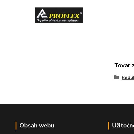
Tovar 
Reduk
Obsah webu
Užitočn