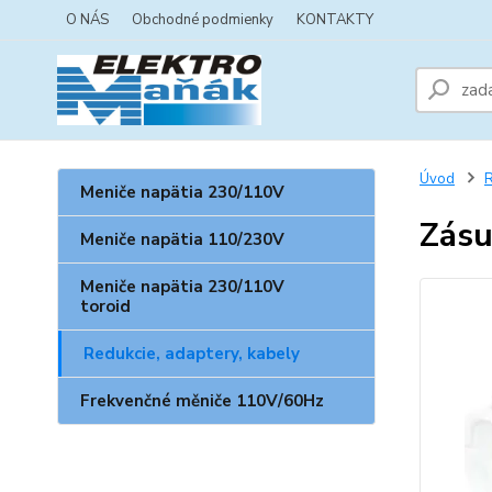
O NÁS
Obchodné podmienky
KONTAKTY
Úvod
R
Meniče napätia 230/110V
Zásu
Meniče napätia 110/230V
Meniče napätia 230/110V
toroid
Redukcie, adaptery, kabely
Frekvenčné měniče 110V/60Hz