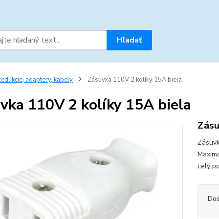
Hľadať
edukcie, adaptery, kabely
Zásuvka 110V 2 kolíky 15A biela
vka 110V 2 kolíky 15A biela
Zásu
Zásuvk
Maximá
celý p
Dos