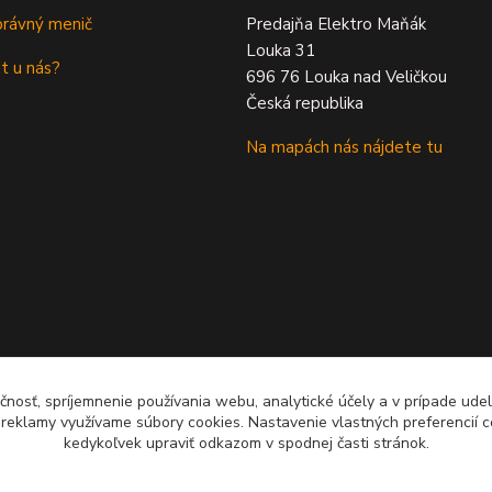
právný menič
Predajňa Elektro Maňák
Louka 31
t u nás?
696 76 Louka nad Veličkou
Česká republika
Na mapách nás nájdete tu
čnosť, spríjemnenie používania webu, analytické účely a v prípade udel
a reklamy využívame súbory cookies. Nastavenie vlastných preferencií 
kedykoľvek upraviť odkazom v spodnej časti stránok.
Upravit sběr cookies.