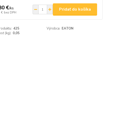
80 €
/
ks
Pridať do košíka
 €
bez DPH
roduktu:
425
Výrobca:
EATON
ť (kg):
0,05