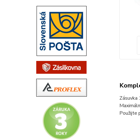
Komple
Zásuvka 1
Maximáln
Použijte 