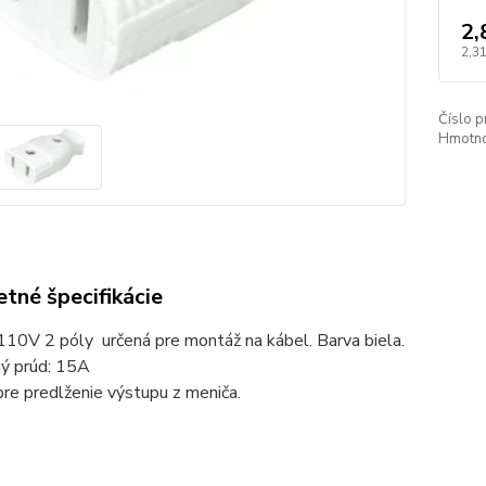
2,
2,31
Číslo p
Hmotnos
tné špecifikácie
10V 2 póly určená pre montáž na kábel. Barva biela.
ý prúd: 15A
pre predlženie výstupu z meniča.