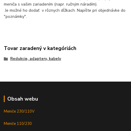
meniča s vašim zariadením (napr. ručným náradím).
Je možné ho dodať v rôznych dĺžkach. Napíšte pri objednávke do
"poznámky".
Tovar zaradený v kategóriách
Redukcie, adaptery, kabely
Obsah webu
Meniče 230/110V
Meniče 110/230