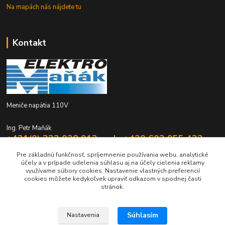
Na mapách nás nájdete tu
Kontakt
Meniče napätia 110V
Ing. Petr Maňák
+421(0) 332 028 912 mob. +420 603 955 422
Po - Pia 8:00 - 16:00
Pre základnú funkčnosť, spríjemnenie používania webu, analytické
účely a v prípade udelenia súhlasu aj na účely cielenia reklamy
elektromanak@volny.cz
využívame súbory cookies. Nastavenie vlastných preferencií
cookies môžete kedykoľvek upraviť odkazom v spodnej časti
stránok.
Súhlasím
Nastavenia
Upravit sběr cookies.