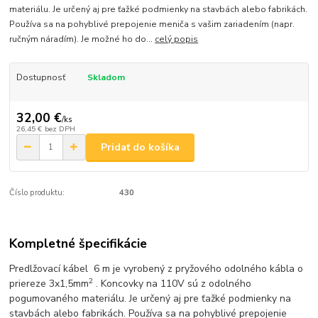
materiálu. Je určený aj pre ťažké podmienky na stavbách alebo fabrikách.
Používa sa na pohyblivé prepojenie meniča s vašim zariadením (napr.
ručným náradím). Je možné ho do...
celý popis
Dostupnosť
Skladom
32,00 €
/
ks
26,45 €
bez DPH
Pridať do košíka
Číslo produktu:
430
Kompletné špecifikácie
Predlžovací kábel 6 m je vyrobený z pryžového odolného kábla o
2
priereze 3x1,5mm
. Koncovky na 110V sú z odolného
pogumovaného materiálu. Je určený aj pre ťažké podmienky na
stavbách alebo fabrikách. Používa sa na pohyblivé prepojenie