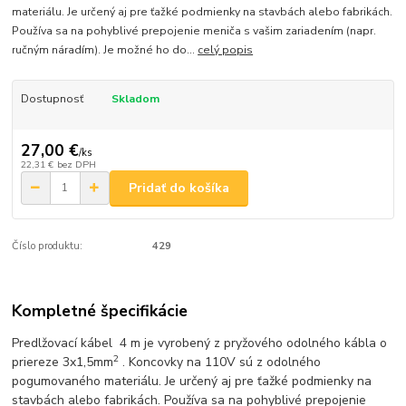
materiálu. Je určený aj pre ťažké podmienky na stavbách alebo fabrikách.
Používa sa na pohyblivé prepojenie meniča s vašim zariadením (napr.
ručným náradím). Je možné ho do...
celý popis
Dostupnosť
Skladom
27,00 €
/
ks
22,31 €
bez DPH
Pridať do košíka
Číslo produktu:
429
Kompletné špecifikácie
Predlžovací kábel 4 m je vyrobený z pryžového odolného kábla o
2
priereze 3x1,5mm
. Koncovky na 110V sú z odolného
pogumovaného materiálu. Je určený aj pre ťažké podmienky na
stavbách alebo fabrikách. Používa sa na pohyblivé prepojenie