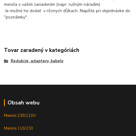
meniča s vašim zariadením (napr. ručným náradím).
Je možné ho dodať v rôznych dĺžkach. Napíšte pri objednávke do
"poznámky".
Tovar zaradený v kategóriách
Redukcie, adaptery, kabely
Obsah webu
Meniče 230/110V
Meniče 110/230