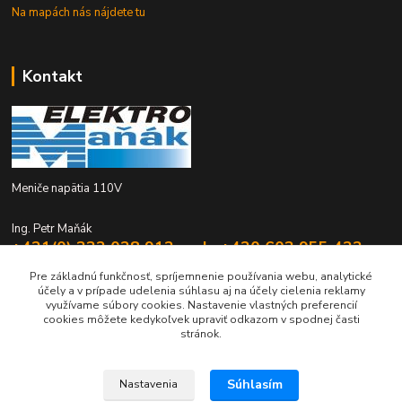
Na mapách nás nájdete tu
Kontakt
Meniče napätia 110V
Ing. Petr Maňák
+421(0) 332 028 912 mob. +420 603 955 422
Po - Pia 8:00 - 16:00
Pre základnú funkčnosť, spríjemnenie používania webu, analytické
účely a v prípade udelenia súhlasu aj na účely cielenia reklamy
elektromanak@volny.cz
využívame súbory cookies. Nastavenie vlastných preferencií
cookies môžete kedykoľvek upraviť odkazom v spodnej časti
stránok.
Súhlasím
Nastavenia
Upravit sběr cookies.