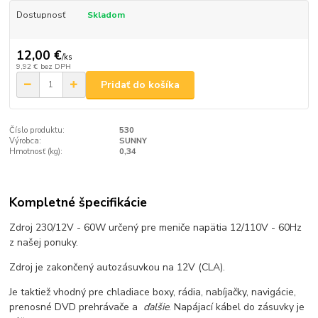
Dostupnosť
Skladom
12,00 €
/
ks
9,92 €
bez DPH
Pridať do košíka
Číslo produktu:
530
Výrobca:
SUNNY
Hmotnosť (kg):
0,34
Kompletné špecifikácie
Zdroj 230/12V - 60W určený pre meniče napätia 12/110V - 60Hz
z našej ponuky.
Zdroj je zakončený autozásuvkou na 12V (CLA).
Je taktiež vhodný pre chladiace boxy, rádia, nabíjačky, navigácie,
prenosné DVD prehrávače a
ďalšie
. Napájací kábel do zásuvky je