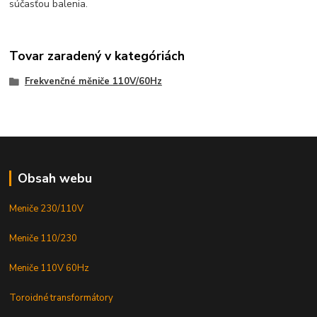
súčasťou balenia.
Tovar zaradený v kategóriách
Frekvenčné měniče 110V/60Hz
Obsah webu
Meniče 230/110V
Meniče 110/230
Meniče 110V 60Hz
Toroidné transformátory