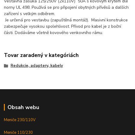
Vestavná zásuka 125/250V (2x110V) 50A s kovovým krytem dle
norny UL 498. Používá se pro připojení obytných přívěsů a dalších
zařízení s velkým odběrem.
Je určená pro vestavbu (zapuštěná montáž). Masivní konstrukce
zabezpečuje vysokou spolehlivost. Přívod pro kabel je z boční
části. Dodáváme včetně kovového venkovního rámu.
Tovar zaradený v kategóriách
Redukcie, adaptery, kabely
Obsah webu
Meniče 230/110V
Meniče 110/230