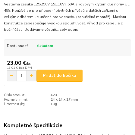
Vestavná zásuka 125/250V (2x110V) 50A s kovovým krytem dle norny UL
498. Používá se pro připojení obytných přívěsů a dalších zařízení s
velkým odběrem. Je určená pro vestavbu (zapuštěná montáž). Masivní
konstrukce zabezpečuje vysokou spolehlivost. Přívod pro kabel je z
boční části. Dodáváme včetně...
celý popis
Dostupnosť
Skladom
23,00 €
/
ks
19,01 €
bez DPH
Pridať do košíka
Číslo produktu:
423
Rozmery (mm):
24 x 24 x 27 mm
Hmotnosť (kg):
13g
Kompletné špecifikácie