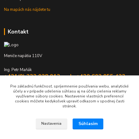
Na mapách nás nájdete tu
Kontakt
Meniče napätia 110V
Ing. Petr Maňák
+421(0) 332 028 912 mob. +420 603 955 422
Po - Pia 8:00 - 16:00
Pre základnú funkčnosť, spríjemnenie používania webu, analytické
účely a v prípade udelenia súhlasu aj na účely cielenia reklamy
elektromanak@volny.cz
využívame súbory cookies. Nastavenie vlastných preferencií
cookies môžete kedykoľvek upraviť odkazom v spodnej časti
stránok.
Súhlasím
Nastavenia
Upravit sběr cookies.