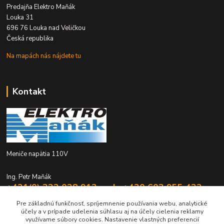
Predajňa Elektro Maňák
Louka 31
696 76 Louka nad Veličkou
Česká republika
Na mapách nás nájdete tu
Kontakt
Meniče napätia 110V
Ing. Petr Maňák
+421(0) 332 028 912 mob. +420 603 955 422
Po - Pia 8:00 - 16:00
Pre základnú funkčnosť, spríjemnenie používania webu, analytické
účely a v prípade udelenia súhlasu aj na účely cielenia reklamy
elektromanak@volny.cz
využívame súbory cookies. Nastavenie vlastných preferencií