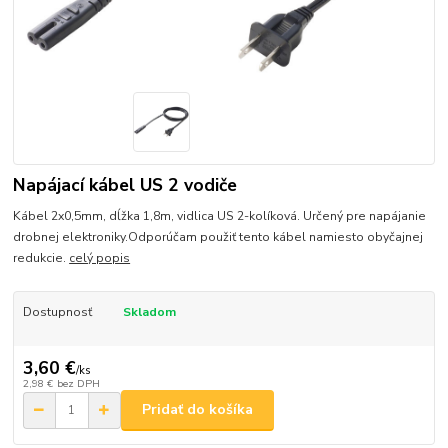
Napájací kábel US 2 vodiče
Kábel 2x0,5mm, dĺžka 1,8m, vidlica US 2-kolíková. Určený pre napájanie
drobnej elektroniky.Odporúčam použiť tento kábel namiesto obyčajnej
redukcie.
celý popis
Dostupnosť
Skladom
3,60 €
/
ks
2,98 €
bez DPH
Pridať do košíka